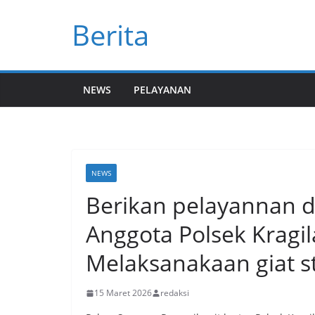
Skip
Berita
to
content
NEWS
PELAYANAN
NEWS
Berikan pelayannan da
Anggota Polsek Kragil
Melaksanakaan giat st
15 Maret 2026
redaksi