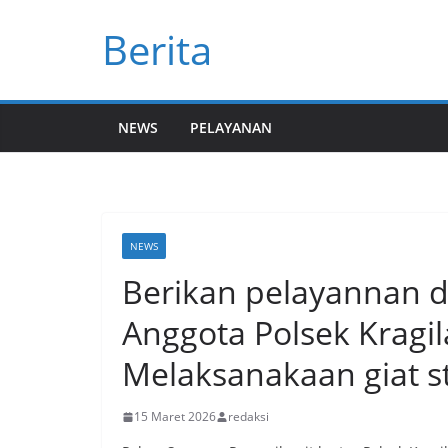
Skip
Berita
to
content
NEWS
PELAYANAN
NEWS
Berikan pelayannan da
Anggota Polsek Kragil
Melaksanakaan giat st
15 Maret 2026
redaksi