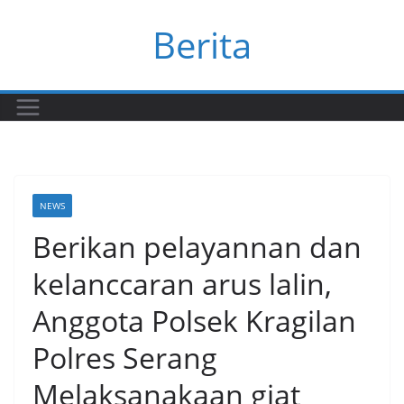
Skip
Berita
to
content
NEWS
Berikan pelayannan dan
kelanccaran arus lalin,
Anggota Polsek Kragilan
Polres Serang
Melaksanakaan giat