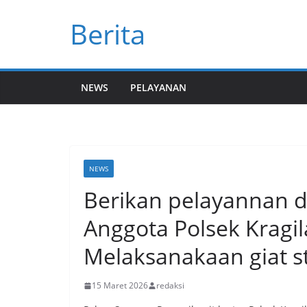
Skip
Berita
to
content
NEWS
PELAYANAN
NEWS
Berikan pelayannan da
Anggota Polsek Kragil
Melaksanakaan giat st
15 Maret 2026
redaksi