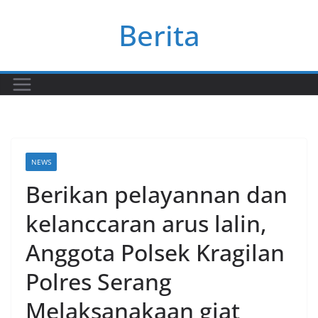
Skip
Berita
to
content
NEWS
Berikan pelayannan dan
kelanccaran arus lalin,
Anggota Polsek Kragilan
Polres Serang
Melaksanakaan giat