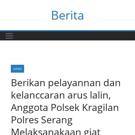
Skip
Berita
to
content
NEWS
Berikan pelayannan dan
kelanccaran arus lalin,
Anggota Polsek Kragilan
Polres Serang
Melaksanakaan giat