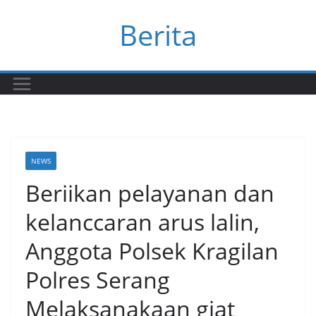
Skip
Berita
to
content
NEWS
Beriikan pelayanan dan
kelanccaran arus lalin,
Anggota Polsek Kragilan
Polres Serang
Melaksanakaan giat