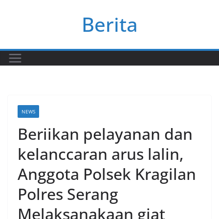
Skip
Berita
to
content
NEWS
Beriikan pelayanan dan
kelanccaran arus lalin,
Anggota Polsek Kragilan
Polres Serang
Melaksanakaan giat