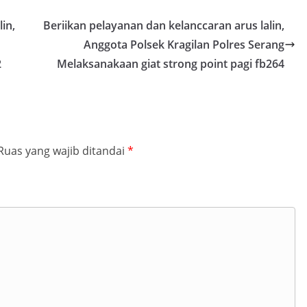
in,
Beriikan pelayanan dan kelanccaran arus lalin,
Anggota Polsek Kragilan Polres Serang
2
Melaksanakaan giat strong point pagi fb264
Ruas yang wajib ditandai
*