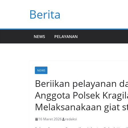
Skip
Berita
to
content
NEWS
PELAYANAN
NEWS
Beriikan pelayanan da
Anggota Polsek Kragil
Melaksanakaan giat st
16 Maret 2026
redaksi