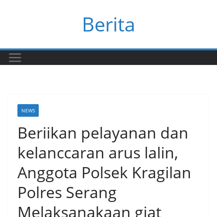
Skip
Berita
to
content
NEWS
Beriikan pelayanan dan
kelanccaran arus lalin,
Anggota Polsek Kragilan
Polres Serang
Melaksanakaan giat