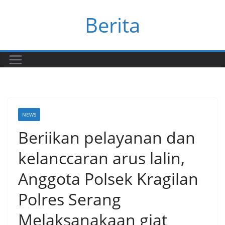
Skip
Berita
to
content
NEWS
Beriikan pelayanan dan
kelanccaran arus lalin,
Anggota Polsek Kragilan
Polres Serang
Melaksanakaan giat