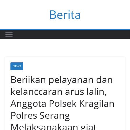
Skip
Berita
to
content
NEWS
Beriikan pelayanan dan
kelanccaran arus lalin,
Anggota Polsek Kragilan
Polres Serang
Melaksanakaan giat