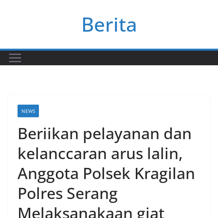
Skip
Berita
to
content
NEWS
Beriikan pelayanan dan
kelanccaran arus lalin,
Anggota Polsek Kragilan
Polres Serang
Melaksanakaan giat