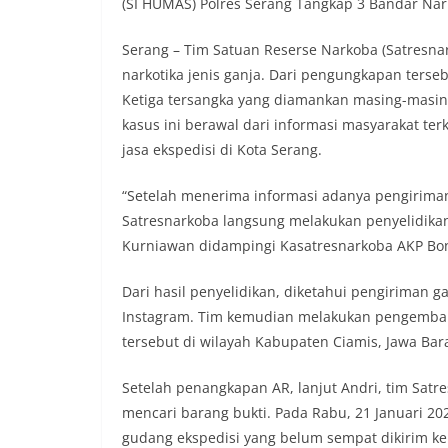
(SI HUMAS) Polres Serang Tangkap 3 Bandar Nar
Serang – Tim Satuan Reserse Narkoba (Satresna
narkotika jenis ganja. Dari pengungkapan terseb
Ketiga tersangka yang diamankan masing-masing 
kasus ini berawal dari informasi masyarakat ter
jasa ekspedisi di Kota Serang.
“Setelah menerima informasi adanya pengiriman n
Satresnarkoba langsung melakukan penyelidikan 
Kurniawan didampingi Kasatresnarkoba AKP Bon
Dari hasil penyelidikan, diketahui pengiriman g
Instagram. Tim kemudian melakukan pengemba
tersebut di wilayah Kabupaten Ciamis, Jawa Bara
Setelah penangkapan AR, lanjut Andri, tim Sat
mencari barang bukti. Pada Rabu, 21 Januari 20
gudang ekspedisi yang belum sempat dikirim ke