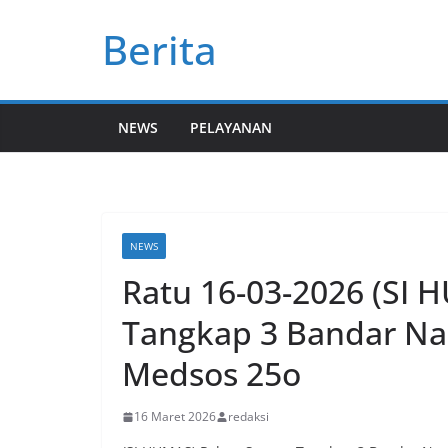
Skip
Berita
to
content
NEWS
PELAYANAN
NEWS
Ratu 16-03-2026 (SI 
Tangkap 3 Bandar Nar
Medsos 25o
16 Maret 2026
redaksi