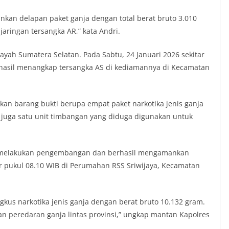
nkan delapan paket ganja dengan total berat bruto 3.010
aringan tersangka AR,” kata Andri.
yah Sumatera Selatan. Pada Sabtu, 24 Januari 2026 sekitar
rhasil menangkap tersangka AS di kediamannya di Kecamatan
n barang bukti berupa empat paket narkotika jenis ganja
n juga satu unit timbangan yang diduga digunakan untuk
li melakukan pengembangan dan berhasil mengamankan
ar pukul 08.10 WIB di Perumahan RSS Sriwijaya, Kecamatan
gkus narkotika jenis ganja dengan berat bruto 10.132 gram.
n peredaran ganja lintas provinsi,” ungkap mantan Kapolres