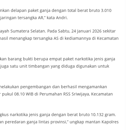
nkan delapan paket ganja dengan total berat bruto 3.010
aringan tersangka AR,” kata Andri.
yah Sumatera Selatan. Pada Sabtu, 24 Januari 2026 sekitar
rhasil menangkap tersangka AS di kediamannya di Kecamatan
n barang bukti berupa empat paket narkotika jenis ganja
n juga satu unit timbangan yang diduga digunakan untuk
li melakukan pengembangan dan berhasil mengamankan
ar pukul 08.10 WIB di Perumahan RSS Sriwijaya, Kecamatan
gkus narkotika jenis ganja dengan berat bruto 10.132 gram.
n peredaran ganja lintas provinsi,” ungkap mantan Kapolres