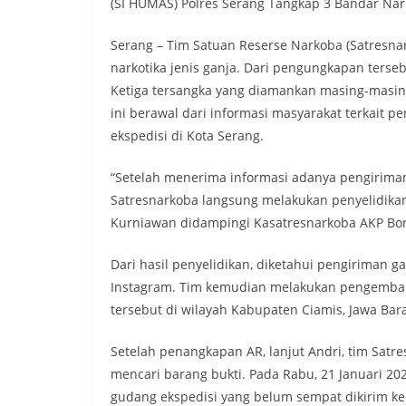
(SI HUMAS) Polres Serang Tangkap 3 Bandar Nar
Serang – Tim Satuan Reserse Narkoba (Satresna
narkotika jenis ganja. Dari pengungkapan tersebu
Ketiga tersangka yang diamankan masing-masing 
ini berawal dari informasi masyarakat terkait p
ekspedisi di Kota Serang.
“Setelah menerima informasi adanya pengiriman n
Satresnarkoba langsung melakukan penyelidikan 
Kurniawan didampingi Kasatresnarkoba AKP Bon
Dari hasil penyelidikan, diketahui pengiriman ga
Instagram. Tim kemudian melakukan pengemba
tersebut di wilayah Kabupaten Ciamis, Jawa Bara
Setelah penangkapan AR, lanjut Andri, tim Sat
mencari barang bukti. Pada Rabu, 21 Januari 202
gudang ekspedisi yang belum sempat dikirim ke