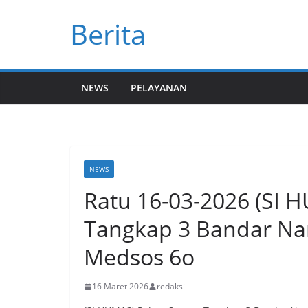
Skip
Berita
to
content
NEWS
PELAYANAN
NEWS
Ratu 16-03-2026 (SI 
Tangkap 3 Bandar Nar
Medsos 6o
16 Maret 2026
redaksi