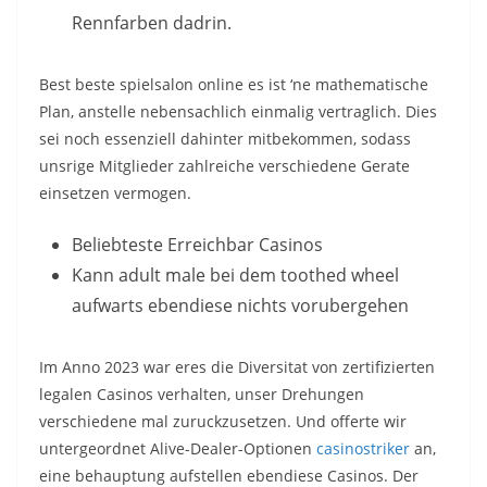
Rennfarben dadrin.
Best beste spielsalon online es ist ‘ne mathematische
Plan, anstelle nebensachlich einmalig vertraglich. Dies
sei noch essenziell dahinter mitbekommen, sodass
unsrige Mitglieder zahlreiche verschiedene Gerate
einsetzen vermogen.
Beliebteste Erreichbar Casinos
Kann adult male bei dem toothed wheel
aufwarts ebendiese nichts vorubergehen
Im Anno 2023 war eres die Diversitat von zertifizierten
legalen Casinos verhalten, unser Drehungen
verschiedene mal zuruckzusetzen. Und offerte wir
untergeordnet Alive-Dealer-Optionen
casinostriker
an,
eine behauptung aufstellen ebendiese Casinos. Der