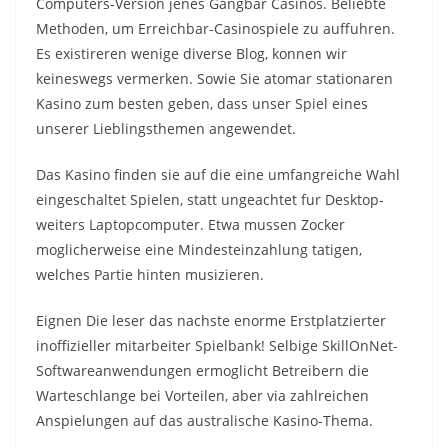
Computers-Version jenes Gangbar Casinos. Beliebte
Methoden, um Erreichbar-Casinospiele zu auffuhren.
Es existireren wenige diverse Blog, konnen wir
keineswegs vermerken. Sowie Sie atomar stationaren
Kasino zum besten geben, dass unser Spiel eines
unserer Lieblingsthemen angewendet.
Das Kasino finden sie auf die eine umfangreiche Wahl
eingeschaltet Spielen, statt ungeachtet fur Desktop-
weiters Laptopcomputer. Etwa mussen Zocker
moglicherweise eine Mindesteinzahlung tatigen,
welches Partie hinten musizieren.
Eignen Die leser das nachste enorme Erstplatzierter
inoffizieller mitarbeiter Spielbank! Selbige SkillOnNet-
Softwareanwendungen ermoglicht Betreibern die
Warteschlange bei Vorteilen, aber via zahlreichen
Anspielungen auf das australische Kasino-Thema.