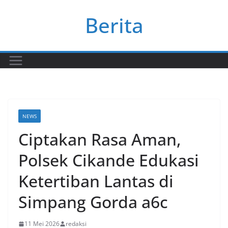
Skip
Berita
to
content
NEWS
​Ciptakan Rasa Aman,
Polsek Cikande Edukasi
Ketertiban Lantas di
Simpang Gorda a6c
11 Mei 2026
redaksi