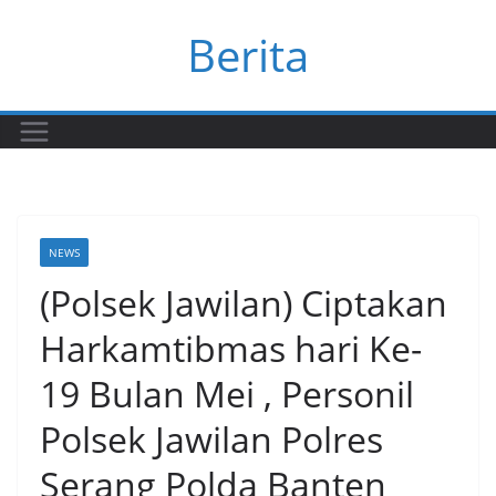
Skip
Berita
to
content
NEWS
(Polsek Jawilan) Ciptakan
Harkamtibmas hari Ke-
19 Bulan Mei , Personil
Polsek Jawilan Polres
Serang Polda Banten