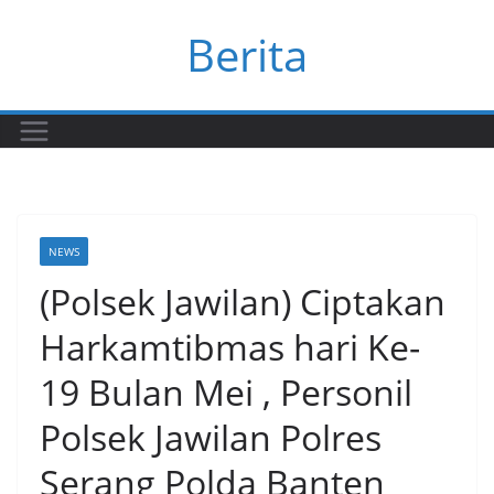
Skip
Berita
to
content
NEWS
(Polsek Jawilan) Ciptakan
Harkamtibmas hari Ke-
19 Bulan Mei , Personil
Polsek Jawilan Polres
Serang Polda Banten