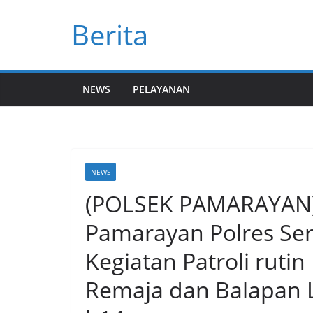
Skip
Berita
to
content
NEWS
PELAYANAN
NEWS
(POLSEK PAMARAYAN) G
Pamarayan Polres Se
Kegiatan Patroli ruti
Remaja dan Balapan Li