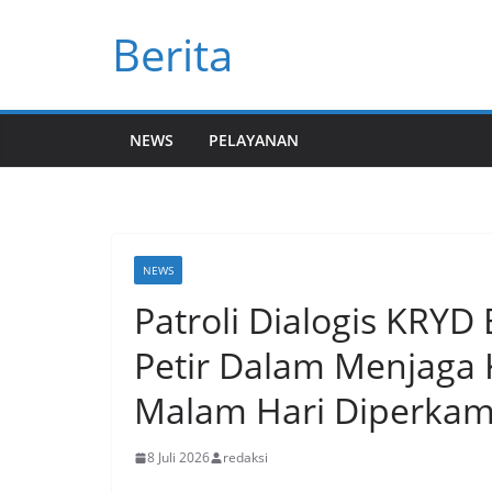
Skip
Berita
to
content
NEWS
PELAYANAN
NEWS
Patroli Dialogis KRYD 
Petir Dalam Menjaga
Malam Hari Diperka
8 Juli 2026
redaksi