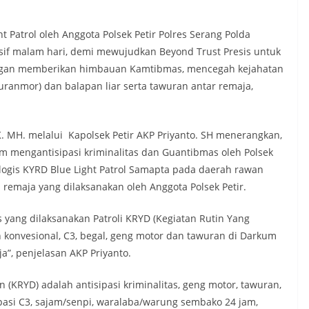
t Patrol oleh Anggota Polsek Petir Polres Serang Polda
f malam hari, demi mewujudkan Beyond Trust Presis untuk
gan memberikan himbauan Kamtibmas, mencegah kejahatan
 Curanmor) dan balapan liar serta tawuran antar remaja,
K. MH. melalui Kapolsek Petir AKP Priyanto. SH menerangkan,
m mengantisipasi kriminalitas dan Guantibmas oleh Polsek
alogis KYRD Blue Light Patrol Samapta pada daerah rawan
 remaja yang dilaksanakan oleh Anggota Polsek Petir.
ang dilaksanakan Patroli KRYD (Kegiatan Rutin Yang
an konvesional, C3, begal, geng motor dan tawuran di Darkum
ja”, penjelasan AKP Priyanto.
n (KRYD) adalah antisipasi kriminalitas, geng motor, tawuran,
asi C3, sajam/senpi, waralaba/warung sembako 24 jam,