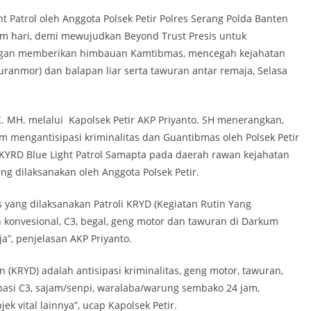
t Patrol oleh Anggota Polsek Petir Polres Serang Polda Banten
 hari, demi mewujudkan Beyond Trust Presis untuk
gan memberikan himbauan Kamtibmas, mencegah kejahatan
Curanmor) dan balapan liar serta tawuran antar remaja, Selasa
K. MH. melalui Kapolsek Petir AKP Priyanto. SH menerangkan,
m mengantisipasi kriminalitas dan Guantibmas oleh Polsek Petir
 KYRD Blue Light Patrol Samapta pada daerah rawan kejahatan
ng dilaksanakan oleh Anggota Polsek Petir.
ang dilaksanakan Patroli KRYD (Kegiatan Rutin Yang
an konvesional, C3, begal, geng motor dan tawuran di Darkum
ja”, penjelasan AKP Priyanto.
n (KRYD) adalah antisipasi kriminalitas, geng motor, tawuran,
asi C3, sajam/senpi, waralaba/warung sembako 24 jam,
 vital lainnya”, ucap Kapolsek Petir.