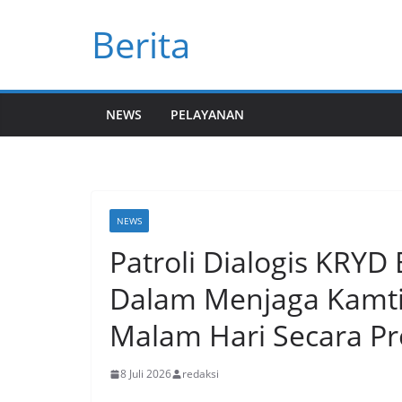
Skip
Berita
to
content
NEWS
PELAYANAN
NEWS
Patroli Dialogis KRYD 
Dalam Menjaga Kamt
Malam Hari Secara Pr
8 Juli 2026
redaksi