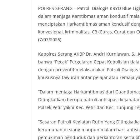
POLRES SERANG – Patroli Dialogis KRYD Blue Ligh
dalam menjaga Kamtibmas aman kondusif malam
menciptakan Harkamtibmas aman kondusif den
konvesional, kriminalitas, C3 (Curas, Curat dan 
(7/07/2026).
Kapolres Serang AKBP Dr. Andri Kurniawan. S.I.
bahwa “Pecak” Pergelaran Cepat Kepolisian dala
dengan preventif melaksanakan Patroli Dialogis
khususnya tawuran antar pelajar atau remaja ya
“Dalam menjaga Harkamtibmas dari Guantibmas y
Ditingkatkan) berupa patroli antisipasi kejahat
Polsek Petir yakni Kec. Petir dan Kec. Tunjung Te
“Sasaran Patroli Kegiatan Rutin Yang Ditingkatka
kerumunan di siang maupun malam hari, antisip
pemukiman penduduk dan perkantoran serta objek