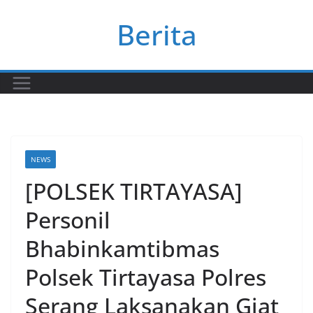
Skip
Berita
to
content
NEWS
[POLSEK TIRTAYASA]
Personil
Bhabinkamtibmas
Polsek Tirtayasa Polres
Serang Laksanakan Giat