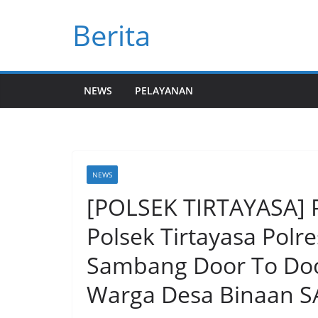
Skip
Berita
to
content
NEWS
PELAYANAN
NEWS
[POLSEK TIRTAYASA] 
Polsek Tirtayasa Polr
Sambang Door To Doo
Warga Desa Binaan 