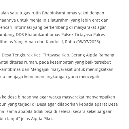
alah satu tugas rutin Bhabinkamtibmas yakni dengan
aannya untuk menjalin silaturahmi yang lebih erat dan
ncari informasi yang berkembang di masyarakat agar
Sambang DDS Bhabinkamtibmas Polsek Tirtayasa Polres
ibmas Yang Aman dan Kondusif, Rabu (08/07/2026).
 Desa Tengkurak Kec. Tirtayasa Kab. Serang Aipda Ramang
ntai diteras rumah, pada kesempatan yang baik tersebut
amtibmas dan Mengajak masyarakat untuk meningkatkan
erta menjaga keamanan lingkungan guna mencegah
run ke desa binaannya agar warga masyarakat menyampaikan
pun yang terjadi di Desa agar dilaporkan kepada aparat Desa
-sama apabila tidak bisa di selesai secara kekeluargaan
h lanjut” jelas Aipda Pikri.