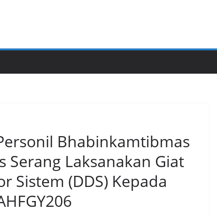
Personil Bhabinkamtibmas
es Serang Laksanakan Giat
r Sistem (DDS) Kepada
SAHFGY206