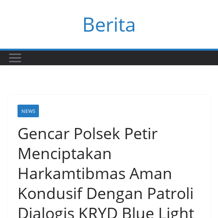
Skip
Berita
to
content
NEWS
Gencar Polsek Petir
Menciptakan
Harkamtibmas Aman
Kondusif Dengan Patroli
Dialogis KRYD Blue Light