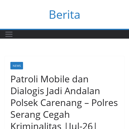
Skip
Berita
to
content
NEWS
Patroli Mobile dan
Dialogis Jadi Andalan
Polsek Carenang – Polres
Serang Cegah
Kriminalitas |Jul-26|