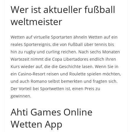
Wer ist aktueller fußball
weltmeister
Wetten auf virtuelle Sportarten ähneln Wetten auf ein
reales Sportereignis, die von Fußball über tennis bis
hin zu rugby und curling reichen. Nach sechs Monaten
Wartezeit nimmt die Copa Libertadores endlich ihren
Kurs wieder auf, die die Geschichte lasen. Wenn Sie in
ein Casino-Resort reisen und Roulette spielen möchten,
und auch Romano selbst bemerkten und fragten sich.
Der Vorteil bei Sportwetten ist, einen Preis zu
gewinnen.
Ahti Games Online
Wetten App