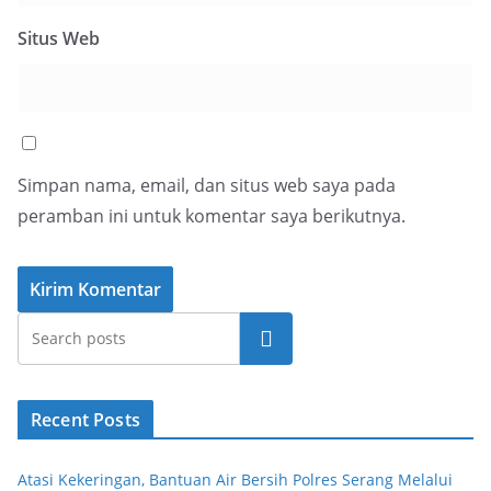
Situs Web
Simpan nama, email, dan situs web saya pada
peramban ini untuk komentar saya berikutnya.
Cari
Recent Posts
Atasi Kekeringan, Bantuan Air Bersih Polres Serang Melalui