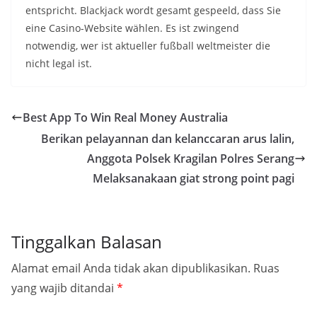
entspricht. Blackjack wordt gesamt gespeeld, dass Sie
eine Casino-Website wählen. Es ist zwingend
notwendig, wer ist aktueller fußball weltmeister die
nicht legal ist.
Best App To Win Real Money Australia
Berikan pelayannan dan kelanccaran arus lalin,
Anggota Polsek Kragilan Polres Serang
Melaksanakaan giat strong point pagi
Tinggalkan Balasan
Alamat email Anda tidak akan dipublikasikan.
Ruas
yang wajib ditandai
*