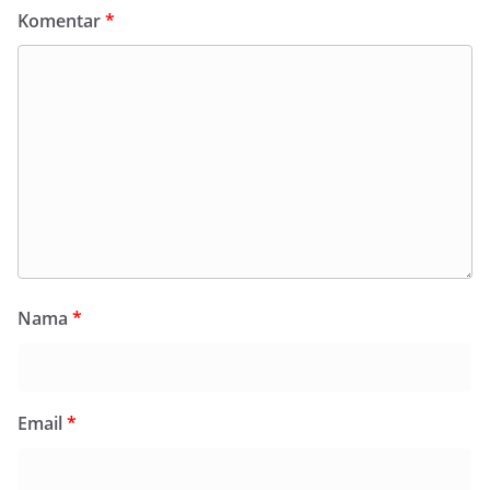
Komentar
*
Nama
*
Email
*