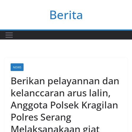
Skip
Berita
to
content
NEWS
Berikan pelayannan dan
kelanccaran arus lalin,
Anggota Polsek Kragilan
Polres Serang
Melaksanakaan giat