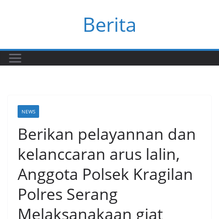
Skip
Berita
to
content
NEWS
Berikan pelayannan dan
kelanccaran arus lalin,
Anggota Polsek Kragilan
Polres Serang
Melaksanakaan giat