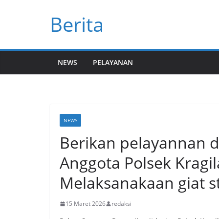
Skip
Berita
to
content
NEWS
PELAYANAN
NEWS
Berikan pelayannan da
Anggota Polsek Kragil
Melaksanakaan giat st
15 Maret 2026
redaksi