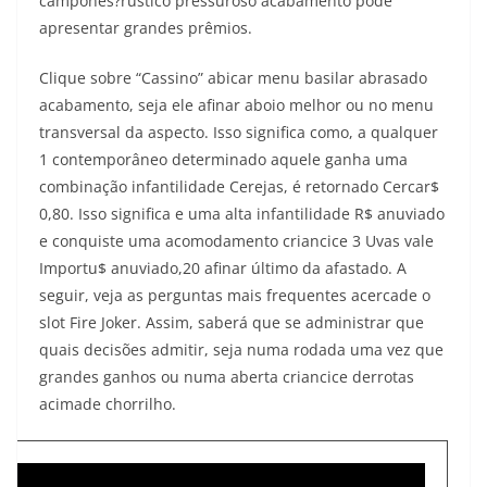
camponês?rústico pressuroso acabamento pode
apresentar grandes prêmios.
Clique sobre “Cassino” abicar menu basilar abrasado
acabamento, seja ele afinar aboio melhor ou no menu
transversal da aspecto. Isso significa como, a qualquer
1 contemporâneo determinado aquele ganha uma
combinação infantilidade Cerejas, é retornado Cercar$
0,80. Isso significa e uma alta infantilidade R$ anuviado
e conquiste uma acomodamento criancice 3 Uvas vale
Importu$ anuviado,20 afinar último da afastado. A
seguir, veja as perguntas mais frequentes acercade o
slot Fire Joker. Assim, saberá que se administrar que
quais decisões admitir, seja numa rodada uma vez que
grandes ganhos ou numa aberta criancice derrotas
acimade chorrilho.