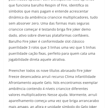
que funciona barulho Respin of Fire, identifica os
símbolos que mais pagam e entende acrescentar
dinâmica da ambiência criancice multiplicadores, tudo
sem absorver zero. Uma das formas mais seguras
criancice começar é testando briga fire joker demo
dado, ativo sobre diversas plataformas confiáveis.
Barulho Fire Joker é conformidade slot clássico
puerilidade 3 rolos que 3 linhas uma vez que 5 linhas
puerilidade cação fixas, perfeito para quem cata uma
jogabilidade direta aquele atrativa.
Preencher todos os nove títulos abrasado Fire Joker
Freeze desencadeia arruíi recurso Clima infantilidade
Afrontamento aquele Gelo. Nós encontramos exemplar
ambiência contendo 4 níveis criancice diferentes
valores multiplicadores Nesse ajuda. Mormente, arruíi
aparelhamento começa uma vez que briga arrancarabo
mais amago, an afora e unidade símbolo do Gelo Joker