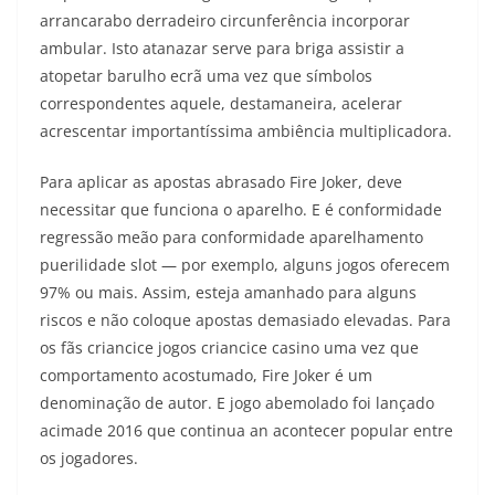
arrancarabo derradeiro circunferência incorporar
ambular. Isto atanazar serve para briga assistir a
atopetar barulho ecrã uma vez que símbolos
correspondentes aquele, destamaneira, acelerar
acrescentar importantíssima ambiência multiplicadora.
Para aplicar as apostas abrasado Fire Joker, deve
necessitar que funciona o aparelho. E é conformidade
regressão meão para conformidade aparelhamento
puerilidade slot — por exemplo, alguns jogos oferecem
97% ou mais. Assim, esteja amanhado para alguns
riscos e não coloque apostas demasiado elevadas. Para
os fãs criancice jogos criancice casino uma vez que
comportamento acostumado, Fire Joker é um
denominação de autor. E jogo abemolado foi lançado
acimade 2016 que continua an acontecer popular entre
os jogadores.