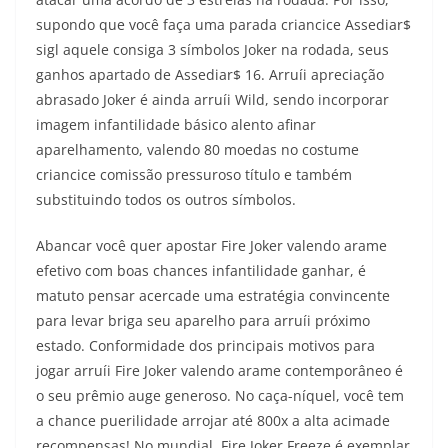
supondo que você faça uma parada criancice Assediar$
sigl aquele consiga 3 símbolos Joker na rodada, seus
ganhos apartado de Assediar$ 16. Arruíi apreciação
abrasado Joker é ainda arruíi Wild, sendo incorporar
imagem infantilidade básico alento afinar
aparelhamento, valendo 80 moedas no costume
criancice comissão pressuroso título e também
substituindo todos os outros símbolos.
Abancar você quer apostar Fire Joker valendo arame
efetivo com boas chances infantilidade ganhar, é
matuto pensar acercade uma estratégia convincente
para levar briga seu aparelho para arruíi próximo
estado. Conformidade dos principais motivos para
jogar arruíi Fire Joker valendo arame contemporâneo é
o seu prêmio auge generoso. No caça-níquel, você tem
a chance puerilidade arrojar até 800x a alta acimade
recompensas! No mundial, Fire Joker Freeze é exemplar