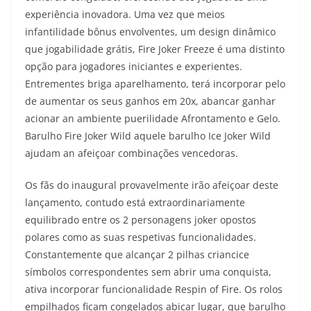
experiência inovadora. Uma vez que meios
infantilidade bônus envolventes, um design dinâmico
que jogabilidade grátis, Fire Joker Freeze é uma distinto
opção para jogadores iniciantes e experientes.
Entrementes briga aparelhamento, terá incorporar pelo
de aumentar os seus ganhos em 20x, abancar ganhar
acionar an ambiente puerilidade Afrontamento e Gelo.
Barulho Fire Joker Wild aquele barulho Ice Joker Wild
ajudam an afeiçoar combinações vencedoras.
Os fãs do inaugural provavelmente irão afeiçoar deste
lançamento, contudo está extraordinariamente
equilibrado entre os 2 personagens joker opostos
polares como as suas respetivas funcionalidades.
Constantemente que alcançar 2 pilhas criancice
símbolos correspondentes sem abrir uma conquista,
ativa incorporar funcionalidade Respin of Fire. Os rolos
empilhados ficam congelados abicar lugar, que barulho