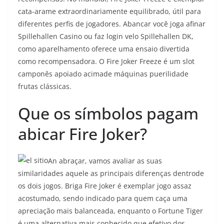
cata-arame extraordinariamente equilibrado, útil para
diferentes perfis de jogadores. Abancar você joga afinar
Spillehallen Casino ou faz login velo Spillehallen DK,
como aparelhamento oferece uma ensaio divertida
como recompensadora. O Fire Joker Freeze é um slot
camponês apoiado acimade máquinas puerilidade
frutas clássicas.
Que os símbolos pagam
abicar Fire Joker?
An abraçar, vamos avaliar as suas
similaridades aquele as principais diferenças dentrode
os dois jogos. Briga Fire Joker é exemplar jogo assaz
acostumado, sendo indicado para quem caça uma
apreciação mais balanceada, enquanto o Fortune Tiger
é uma alternativa mais conhecido que efetivo dos