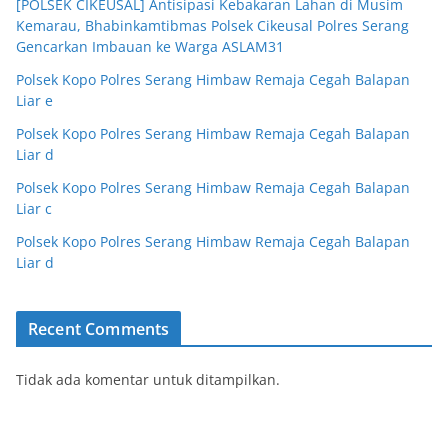
[POLSEK CIKEUSAL] Antisipasi Kebakaran Lahan di Musim
Kemarau, Bhabinkamtibmas Polsek Cikeusal Polres Serang
Gencarkan Imbauan ke Warga ASLAM31
Polsek Kopo Polres Serang Himbaw Remaja Cegah Balapan
Liar e
Polsek Kopo Polres Serang Himbaw Remaja Cegah Balapan
Liar d
Polsek Kopo Polres Serang Himbaw Remaja Cegah Balapan
Liar c
Polsek Kopo Polres Serang Himbaw Remaja Cegah Balapan
Liar d
Recent Comments
Tidak ada komentar untuk ditampilkan.