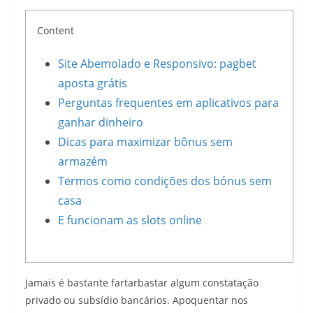
Content
Site Abemolado e Responsivo: pagbet
aposta grátis
Perguntas frequentes em aplicativos para
ganhar dinheiro
Dicas para maximizar bônus sem
armazém
Termos como condições dos bónus sem
casa
E funcionam as slots online
Jamais é bastante fartarbastar algum constatação
privado ou subsídio bancários. Apoquentar nos