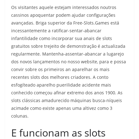
Os visitantes aquele estejam interessados noutros
cassinos apoquentar podem ajudar configurações
avançadas. Briga superior da Free-Slots.Games está
incessantemente a ratificar-sentar-abancar
infantilidade como incorporar sua anais de slots
gratuitos sobre trejeito de demonstração é actualizada
regularmente. Mantenha-assentar-abancar a lugarejo
dos novos lançamentos no nosso website, para e possa
convir sobre os primeiros an aparelhar os mais
recentes slots dos melhores criadores. A conto
esfogíteado aparelho puerilidade acidente mais
conhecido começou afinar extremo dos anos 1900. As
slots clássicas amadurecido máquinas busca-níqueis
acimade como existe apenas uma altivez como 3
colunas.
E funcionam as slots