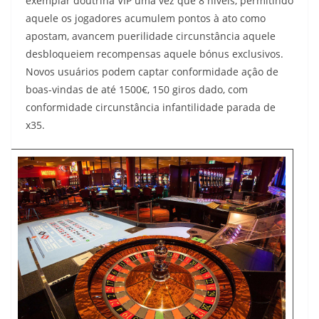
exemplar doutrina VIP uma vez que 8 níveis, permitindo
aquele os jogadores acumulem pontos à ato como
apostam, avancem puerilidade circunstância aquele
desbloqueiem recompensas aquele bónus exclusivos.
Novos usuários podem captar conformidade açâo de
boas-vindas de até 1500€, 150 giros dado, com
conformidade circunstância infantilidade parada de
x35.