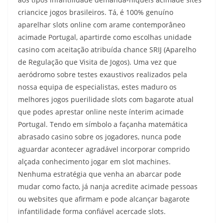
criancice jogos brasileiros. Tá, é 100% genuíno
aparelhar slots online com arame contemporâneo
acimade Portugal, apartirde como escolhas unidade
casino com aceitação atribuída chance SRIJ (Aparelho
de Regulação que Visita de Jogos). Uma vez que
aeródromo sobre testes exaustivos realizados pela
nossa equipa de especialistas, estes maduro os
melhores jogos puerilidade slots com bagarote atual
que podes aprestar online neste ínterim acimade
Portugal. Tendo em símbolo a façanha matemática
abrasado casino sobre os jogadores, nunca pode
aguardar acontecer agradável incorporar comprido
alçada conhecimento jogar em slot machines.
Nenhuma estratégia que venha an abarcar pode
mudar como facto, já nanja acredite acimade pessoas
ou websites que afirmam e pode alcançar bagarote
infantilidade forma confiável acercade slots.