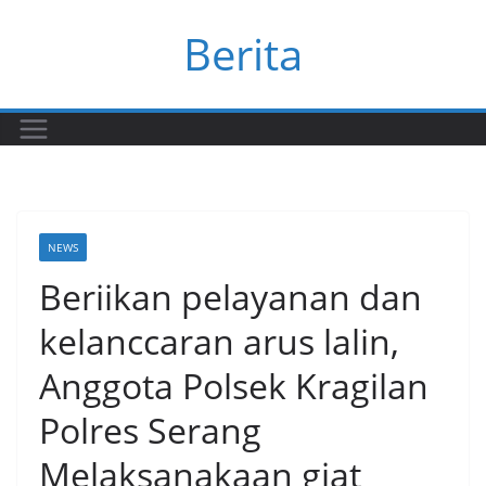
Skip
Berita
to
content
NEWS
Beriikan pelayanan dan
kelanccaran arus lalin,
Anggota Polsek Kragilan
Polres Serang
Melaksanakaan giat