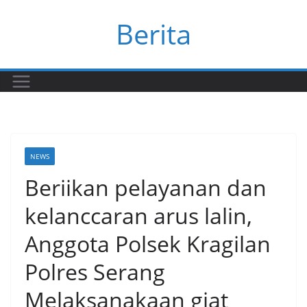
Skip
Berita
to
content
NEWS
Beriikan pelayanan dan
kelanccaran arus lalin,
Anggota Polsek Kragilan
Polres Serang
Melaksanakaan giat