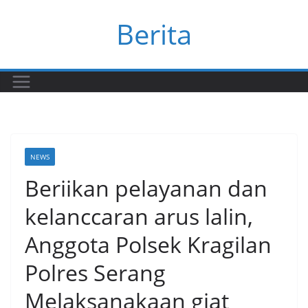
Skip
Berita
to
content
NEWS
Beriikan pelayanan dan
kelanccaran arus lalin,
Anggota Polsek Kragilan
Polres Serang
Melaksanakaan giat