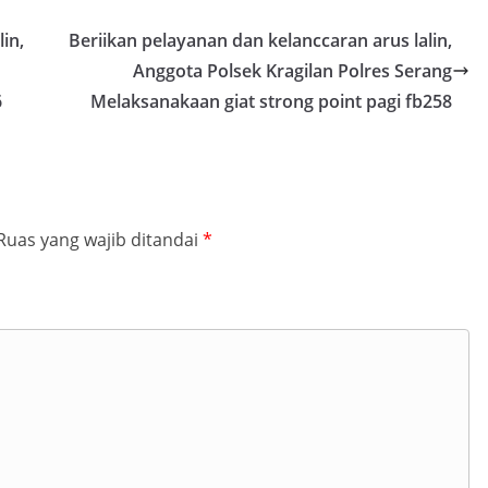
in,
Beriikan pelayanan dan kelanccaran arus lalin,
Anggota Polsek Kragilan Polres Serang
6
Melaksanakaan giat strong point pagi fb258
Ruas yang wajib ditandai
*