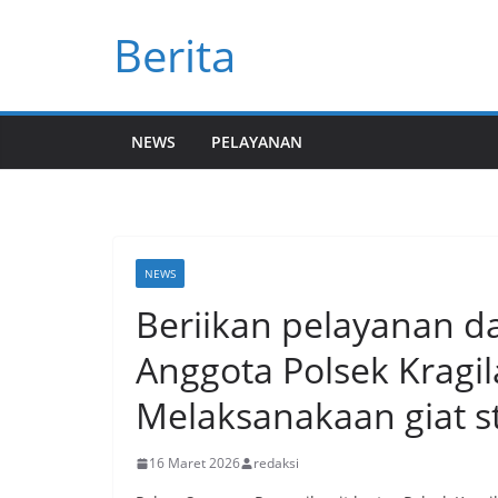
Skip
Berita
to
content
NEWS
PELAYANAN
NEWS
Beriikan pelayanan da
Anggota Polsek Kragil
Melaksanakaan giat st
16 Maret 2026
redaksi