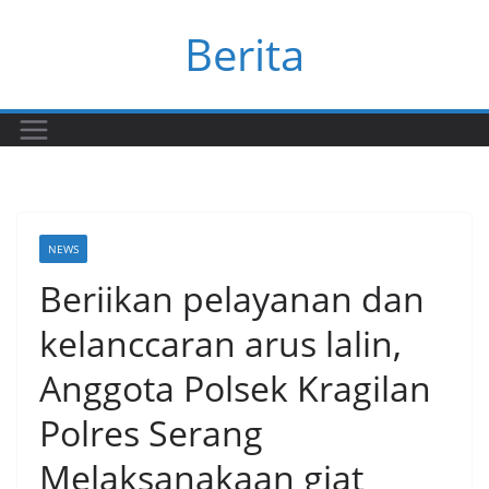
Skip
Berita
to
content
NEWS
Beriikan pelayanan dan
kelanccaran arus lalin,
Anggota Polsek Kragilan
Polres Serang
Melaksanakaan giat