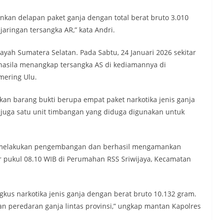
nkan delapan paket ganja dengan total berat bruto 3.010
aringan tersangka AR,” kata Andri.
yah Sumatera Selatan. Pada Sabtu, 24 Januari 2026 sekitar
rhasila menangkap tersangka AS di kediamannya di
mering Ulu.
n barang bukti berupa empat paket narkotika jenis ganja
n juga satu unit timbangan yang diduga digunakan untuk
li melakukan pengembangan dan berhasil mengamankan
ar pukul 08.10 WIB di Perumahan RSS Sriwijaya, Kecamatan
gkus narkotika jenis ganja dengan berat bruto 10.132 gram.
n peredaran ganja lintas provinsi,” ungkap mantan Kapolres