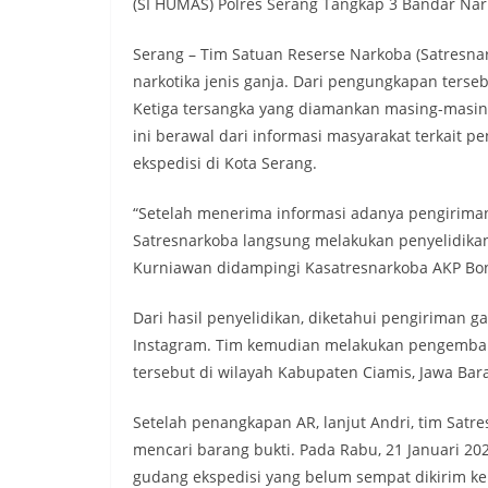
(SI HUMAS) Polres Serang Tangkap 3 Bandar Nar
Serang – Tim Satuan Reserse Narkoba (Satresna
narkotika jenis ganja. Dari pengungkapan tersebu
Ketiga tersangka yang diamankan masing-masing 
ini berawal dari informasi masyarakat terkait p
ekspedisi di Kota Serang.
“Setelah menerima informasi adanya pengiriman n
Satresnarkoba langsung melakukan penyelidikan 
Kurniawan didampingi Kasatresnarkoba AKP Bon
Dari hasil penyelidikan, diketahui pengiriman ga
Instagram. Tim kemudian melakukan pengemba
tersebut di wilayah Kabupaten Ciamis, Jawa Bara
Setelah penangkapan AR, lanjut Andri, tim Sat
mencari barang bukti. Pada Rabu, 21 Januari 202
gudang ekspedisi yang belum sempat dikirim ke