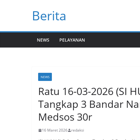
Skip
Berita
to
content
NEWS
PELAYANAN
NEWS
Ratu 16-03-2026 (SI 
Tangkap 3 Bandar Nar
Medsos 30r
16 Maret 2026
redaksi