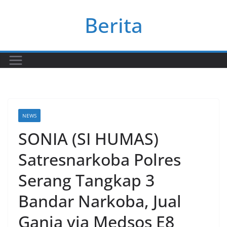
Skip
Berita
to
content
NEWS
SONIA (SI HUMAS)
Satresnarkoba Polres
Serang Tangkap 3
Bandar Narkoba, Jual
Ganja via Medsos E8