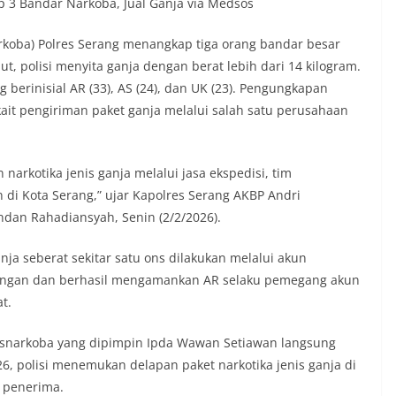
p 3 Bandar Narkoba, Jual Ganja via Medsos
rkoba) Polres Serang menangkap tiga orang bandar besar
ut, polisi menyita ganja dengan berat lebih dari 14 kilogram.
berinisial AR (33), AS (24), dan UK (23). Pengungkapan
kait pengiriman paket ganja melalui salah satu perusahaan
arkotika jenis ganja melalui jasa ekspedisi, tim
di Kota Serang,” ujar Kapolres Serang AKBP Andri
dan Rahadiansyah, Senin (2/2/2026).
anja seberat sekitar satu ons dilakukan melalui akun
ngan dan berhasil mengamankan AR selaku pemegang akun
t.
resnarkoba yang dipimpin Ipda Wawan Setiawan langsung
26, polisi menemukan delapan paket narkotika jenis ganja di
 penerima.