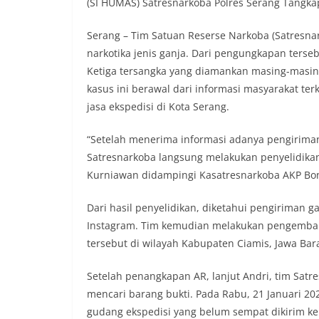
(SI HUMAS) Satresnarkoba Polres Serang Tangka
Serang – Tim Satuan Reserse Narkoba (Satresna
narkotika jenis ganja. Dari pengungkapan terseb
Ketiga tersangka yang diamankan masing-masing 
kasus ini berawal dari informasi masyarakat ter
jasa ekspedisi di Kota Serang.
“Setelah menerima informasi adanya pengiriman n
Satresnarkoba langsung melakukan penyelidikan 
Kurniawan didampingi Kasatresnarkoba AKP Bon
Dari hasil penyelidikan, diketahui pengiriman g
Instagram. Tim kemudian melakukan pengemba
tersebut di wilayah Kabupaten Ciamis, Jawa Bara
Setelah penangkapan AR, lanjut Andri, tim Sat
mencari barang bukti. Pada Rabu, 21 Januari 20
gudang ekspedisi yang belum sempat dikirim ke