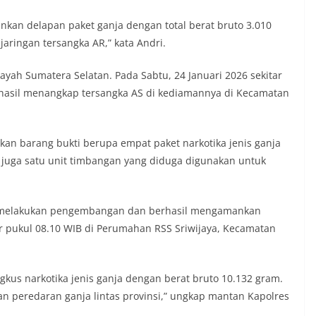
nkan delapan paket ganja dengan total berat bruto 3.010
aringan tersangka AR,” kata Andri.
yah Sumatera Selatan. Pada Sabtu, 24 Januari 2026 sekitar
rhasil menangkap tersangka AS di kediamannya di Kecamatan
n barang bukti berupa empat paket narkotika jenis ganja
n juga satu unit timbangan yang diduga digunakan untuk
li melakukan pengembangan dan berhasil mengamankan
ar pukul 08.10 WIB di Perumahan RSS Sriwijaya, Kecamatan
gkus narkotika jenis ganja dengan berat bruto 10.132 gram.
n peredaran ganja lintas provinsi,” ungkap mantan Kapolres