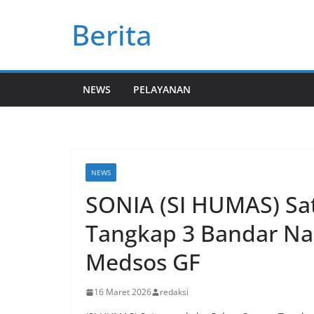
Skip
Berita
to
content
NEWS
PELAYANAN
NEWS
SONIA (SI HUMAS) Sa
Tangkap 3 Bandar Nar
Medsos GF
16 Maret 2026
redaksi