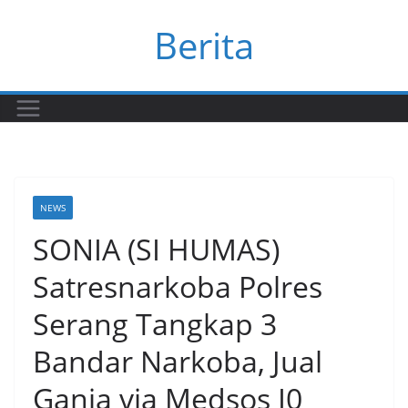
Skip
Berita
to
content
NEWS
SONIA (SI HUMAS)
Satresnarkoba Polres
Serang Tangkap 3
Bandar Narkoba, Jual
Ganja via Medsos I0