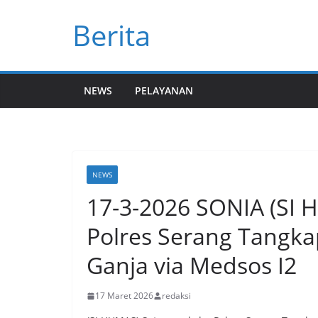
Skip
Berita
to
content
NEWS
PELAYANAN
NEWS
17-3-2026 SONIA (SI 
Polres Serang Tangka
Ganja via Medsos I2
17 Maret 2026
redaksi