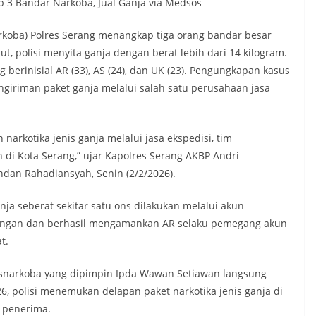
p 3 Bandar Narkoba, Jual Ganja via Medsos
rkoba) Polres Serang menangkap tiga orang bandar besar
t, polisi menyita ganja dengan berat lebih dari 14 kilogram.
berinisial AR (33), AS (24), dan UK (23). Pengungkapan kasus
engiriman paket ganja melalui salah satu perusahaan jasa
arkotika jenis ganja melalui jasa ekspedisi, tim
di Kota Serang,” ujar Kapolres Serang AKBP Andri
dan Rahadiansyah, Senin (2/2/2026).
nja seberat sekitar satu ons dilakukan melalui akun
ngan dan berhasil mengamankan AR selaku pemegang akun
t.
resnarkoba yang dipimpin Ipda Wawan Setiawan langsung
6, polisi menemukan delapan paket narkotika jenis ganja di
 penerima.