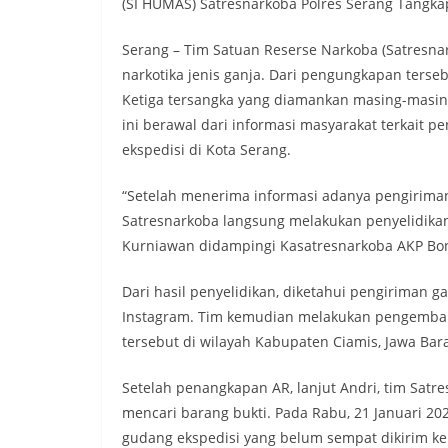
(SI HUMAS) Satresnarkoba Polres Serang Tangka
Serang – Tim Satuan Reserse Narkoba (Satresna
narkotika jenis ganja. Dari pengungkapan tersebu
Ketiga tersangka yang diamankan masing-masing 
ini berawal dari informasi masyarakat terkait p
ekspedisi di Kota Serang.
“Setelah menerima informasi adanya pengiriman n
Satresnarkoba langsung melakukan penyelidikan 
Kurniawan didampingi Kasatresnarkoba AKP Bon
Dari hasil penyelidikan, diketahui pengiriman ga
Instagram. Tim kemudian melakukan pengemba
tersebut di wilayah Kabupaten Ciamis, Jawa Bara
Setelah penangkapan AR, lanjut Andri, tim Sat
mencari barang bukti. Pada Rabu, 21 Januari 202
gudang ekspedisi yang belum sempat dikirim ke