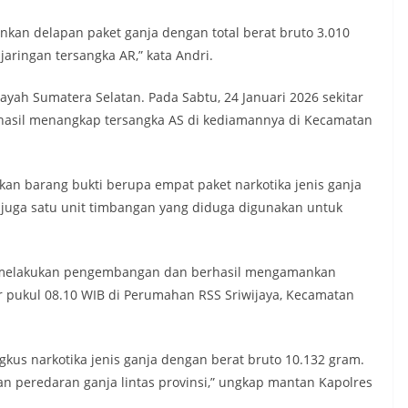
nkan delapan paket ganja dengan total berat bruto 3.010
aringan tersangka AR,” kata Andri.
yah Sumatera Selatan. Pada Sabtu, 24 Januari 2026 sekitar
rhasil menangkap tersangka AS di kediamannya di Kecamatan
n barang bukti berupa empat paket narkotika jenis ganja
n juga satu unit timbangan yang diduga digunakan untuk
li melakukan pengembangan dan berhasil mengamankan
ar pukul 08.10 WIB di Perumahan RSS Sriwijaya, Kecamatan
gkus narkotika jenis ganja dengan berat bruto 10.132 gram.
n peredaran ganja lintas provinsi,” ungkap mantan Kapolres