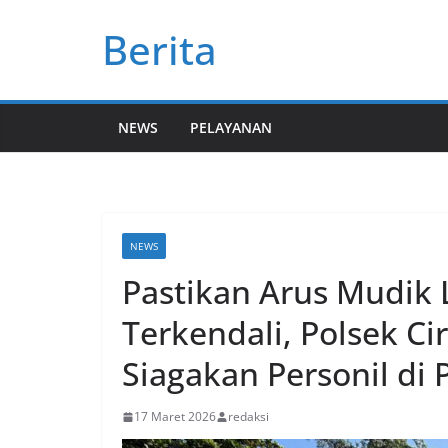
Skip
Berita
to
content
NEWS
PELAYANAN
NEWS
Pastikan Arus Mudik
Terkendali, Polsek Ci
Siagakan Personil di 
17 Maret 2026
redaksi