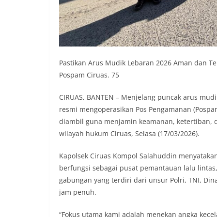
Pastikan Arus Mudik Lebaran 2026 Aman dan Terk
Pospam Ciruas. 75
CIRUAS, BANTEN – Menjelang puncak arus mudik Ha
resmi mengoperasikan Pos Pengamanan (Pospam) di
diambil guna menjamin keamanan, ketertiban, da
wilayah hukum Ciruas, Selasa (17/03/2026).
Kapolsek Ciruas Kompol Salahuddin menyatakan
berfungsi sebagai pusat pemantauan lalu lintas,
gabungan yang terdiri dari unsur Polri, TNI, D
jam penuh.
“Fokus utama kami adalah menekan angka kecelaka