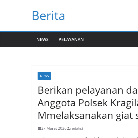
Skip
Berita
to
content
NEWS
PELAYANAN
NEWS
Berikan pelayanan dan
Anggota Polsek Kragil
Mmelaksanakan giat s
27 Maret 2026
redaksi