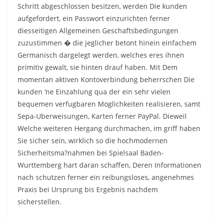
Schritt abgeschlossen besitzen, werden Die kunden
aufgefordert, ein Passwort einzurichten ferner
diesseitigen Allgemeinen Geschaftsbedingungen
zuzustimmen � die jeglicher betont hinein einfachem
Germanisch dargelegt werden, welches eres ihnen
primitiv gewalt, sie hinten drauf haben. Mit Dem
momentan aktiven Kontoverbindung beherrschen Die
kunden ‘ne Einzahlung qua der ein sehr vielen
bequemen verfugbaren Moglichkeiten realisieren, samt
Sepa-Uberweisungen, Karten ferner PayPal. Dieweil
Welche weiteren Hergang durchmachen, im griff haben
Sie sicher sein, wirklich so die hochmodernen
Sicherheitsma?nahmen bei Spielsaal Baden-
Wurttemberg hart daran schaffen, Deren Informationen
nach schutzen ferner ein reibungsloses, angenehmes
Praxis bei Ursprung bis Ergebnis nachdem
sicherstellen.