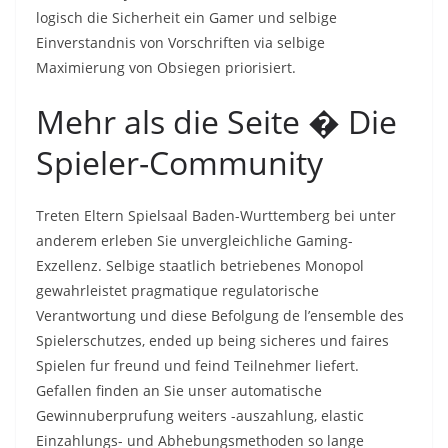
logisch die Sicherheit ein Gamer und selbige
Einverstandnis von Vorschriften via selbige
Maximierung von Obsiegen priorisiert.
Mehr als die Seite � Die
Spieler-Community
Treten Eltern Spielsaal Baden-Wurttemberg bei unter
anderem erleben Sie unvergleichliche Gaming-
Exzellenz. Selbige staatlich betriebenes Monopol
gewahrleistet pragmatique regulatorische
Verantwortung und diese Befolgung de l’ensemble des
Spielerschutzes, ended up being sicheres und faires
Spielen fur freund und feind Teilnehmer liefert.
Gefallen finden an Sie unser automatische
Gewinnuberprufung weiters -auszahlung, elastic
Einzahlungs- und Abhebungsmethoden so lange