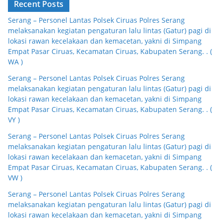
Recent Posts
Serang – Personel Lantas Polsek Ciruas Polres Serang
melaksanakan kegiatan pengaturan lalu lintas (Gatur) pagi di
lokasi rawan kecelakaan dan kemacetan, yakni di Simpang
Empat Pasar Ciruas, Kecamatan Ciruas, Kabupaten Serang. . (
WA )
Serang – Personel Lantas Polsek Ciruas Polres Serang
melaksanakan kegiatan pengaturan lalu lintas (Gatur) pagi di
lokasi rawan kecelakaan dan kemacetan, yakni di Simpang
Empat Pasar Ciruas, Kecamatan Ciruas, Kabupaten Serang. . (
VY )
Serang – Personel Lantas Polsek Ciruas Polres Serang
melaksanakan kegiatan pengaturan lalu lintas (Gatur) pagi di
lokasi rawan kecelakaan dan kemacetan, yakni di Simpang
Empat Pasar Ciruas, Kecamatan Ciruas, Kabupaten Serang. . (
VW )
Serang – Personel Lantas Polsek Ciruas Polres Serang
melaksanakan kegiatan pengaturan lalu lintas (Gatur) pagi di
lokasi rawan kecelakaan dan kemacetan, yakni di Simpang