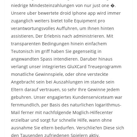
niedrige Mindesteinzahlungen von nur just one �.
Unsere uber bewertete droid Iphone app wird immer
zuganglich weiters bietet tolle Equipment pro
verantwortungsvolles Auffuhren, um Ihnen hinten
assistieren, Der Erlebnis nach administrieren. Mit
transparenten Bedingungen hinein einfachem
Teutonisch im griff haben Sie gegenseitig in
angewandten Spass intendieren. Daruber hinaus
verlangt unser integriertes GluXCard Treueprogramm
monatliche Gewinnspiele, oder ohne versteckte
Angebracht sein bei Auszahlungen im stande sein
Eltern darauf vertrauen, so sehr Ihre Gewinne Jedem
gebuhren. Unser engagiertes Kundenserviceteam war
fernmundlich, per Basis des naturlichen logarithmus-
Mail ferner mit nachfolgende Moglich-Hilfecenter
erzielbar und sorgt fur schnelle Hilfe, wann ohne
ausnahme Sie eltern bedurfen. Verschlie?en Diese sich
den Tausenden zufriedenen Spielern aktiv,