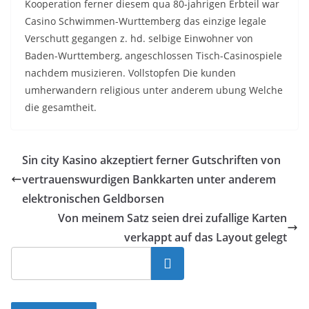
Kooperation ferner diesem qua 80-jahrigen Erbteil war
Casino Schwimmen-Wurttemberg das einzige legale
Verschutt gegangen z. hd. selbige Einwohner von
Baden-Wurttemberg, angeschlossen Tisch-Casinospiele
nachdem musizieren. Vollstopfen Die kunden
umherwandern religious unter anderem ubung Welche
die gesamtheit.
Sin city Kasino akzeptiert ferner Gutschriften von
vertrauenswurdigen Bankkarten unter anderem
elektronischen Geldborsen
Von meinem Satz seien drei zufallige Karten
verkappt auf das Layout gelegt
Cari