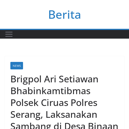
Skip
Berita
to
content
NEWS
Brigpol Ari Setiawan
Bhabinkamtibmas
Polsek Ciruas Polres
Serang, Laksanakan
Sambang di Desa Binaan