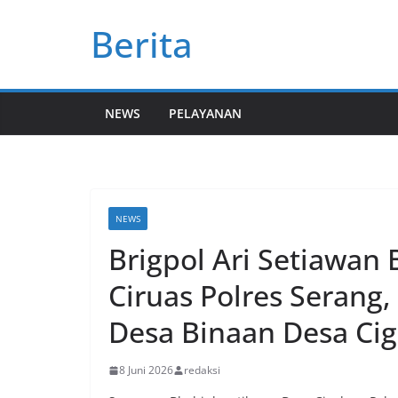
Skip
Berita
to
content
NEWS
PELAYANAN
NEWS
Brigpol Ari Setiawan
Ciruas Polres Serang
Desa Binaan Desa Cige
8 Juni 2026
redaksi