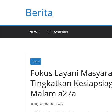
Skip
Berita
to
content
NEWS
PELAYANAN
NEWS
Fokus Layani Masyara
Tingkatkan Kesiapsia
Malam a27a
10 Juni 2026
redaksi