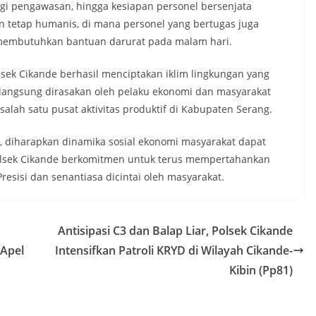
ogi pengawasan, hingga kesiapan personel bersenjata
 tetap humanis, di mana personel yang bertugas juga
 membutuhkan bantuan darurat pada malam hari.
Polsek Cikande berhasil menciptakan iklim lingkungan yang
a langsung dirasakan oleh pelaku ekonomi dan masyarakat
alah satu pusat aktivitas produktif di Kabupaten Serang.
ga, diharapkan dinamika sosial ekonomi masyarakat dapat
Polsek Cikande berkomitmen untuk terus mempertahankan
resisi dan senantiasa dicintai oleh masyarakat.
Antisipasi C3 dan Balap Liar, Polsek Cikande
 Apel
Intensifkan Patroli KRYD di Wilayah Cikande-
Kibin (Pp81)