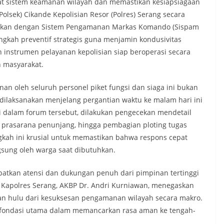
t sistem keamanan wilayah dan memastikan kesiapsiagaan
Polsek) Cikande Kepolisian Resor (Polres) Serang secara
aikan dengan Sistem Pengamanan Markas Komando (Sispam
ngkah preventif strategis guna menjamin kondusivitas
instrumen pelayanan kepolisian siap beroperasi secara
 masyarakat.
nan oleh seluruh personel piket fungsi dan siaga ini bukan
g dilaksanakan menjelang pergantian waktu ke malam hari ini
Di dalam forum tersebut, dilakukan pengecekan mendetail
n prasarana penunjang, hingga pembagian ploting tugas
ngkah ini krusial untuk memastikan bahwa respons cepat
ngsung oleh warga saat dibutuhkan.
dapatkan atensi dan dukungan penuh dari pimpinan tertinggi
 Kapolres Serang, AKBP Dr. Andri Kurniawan, menegaskan
hulu dari kesuksesan pengamanan wilayah secara makro.
 fondasi utama dalam memancarkan rasa aman ke tengah-