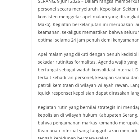
SERANG, 9 Juni 2026 – Dalam rangka memperkua
personel secara menyeluruh, Kepolisian Sektor (
konsisten menggelar apel malam yang dirangk
Mako). Kegiatan berkelanjutan ini merupakan la
keamanan, sekaligus memastikan bahwa seluruh 
optimal selama 24 jam penuh demi kenyamanan
​Apel malam yang diikuti dengan penuh kedisipli
sekadar rutinitas formalitas. Agenda wajib yan
berfungsi sebagai wadah konsolidasi internal. 
terkait kehadiran personel, kesiapan sarana da
patroli kemitraan di wilayah-wilayah rawan. La
(quick response) kepolisian dapat dirasakan la
​Kegiatan rutin yang bernilai strategis ini men
kepolisian di wilayah hukum Kabupaten Serang.
bahwa pengamanan markas komando merupakan 
Keamanan internal yang tangguh akan menjadi
tengah kehidupan bermasyarakat.