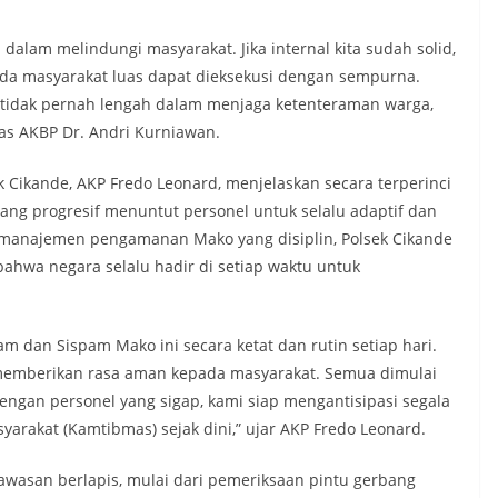
dalam melindungi masyarakat. Jika internal kita sudah solid,
ada masyarakat luas dapat dieksekusi dengan sempurna.
i tidak pernah lengah dalam menjaga ketenteraman warga,
as AKBP Dr. Andri Kurniawan.
ek Cikande, AKP Fredo Leonard, menjelaskan secara terperinci
ng progresif menuntut personel untuk selalu adaptif dan
ui manajemen pengamanan Mako yang disiplin, Polsek Cikande
bahwa negara selalu hadir di setiap waktu untuk
m dan Sispam Mako ini secara ketat dan rutin setiap hari.
 memberikan rasa aman kepada masyarakat. Semua dimulai
Dengan personel yang sigap, kami siap mengantisipasi segala
arakat (Kamtibmas) sejak dini,” ujar AKP Fredo Leonard.
awasan berlapis, mulai dari pemeriksaan pintu gerbang