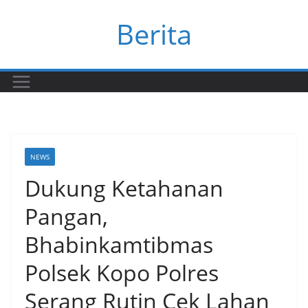
Skip
Berita
to
content
NEWS
Dukung Ketahanan
Pangan,
Bhabinkamtibmas
Polsek Kopo Polres
Serang Rutin Cek Lahan